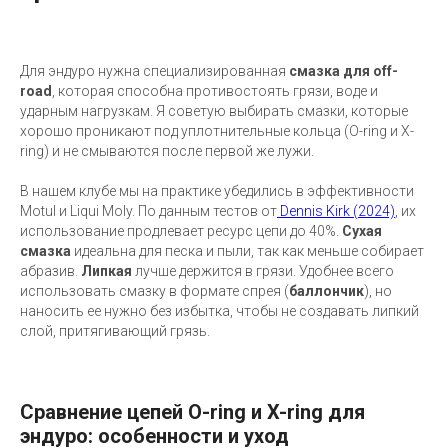
Для эндуро нужна специализированная
смазка для off-
road
, которая способна противостоять грязи, воде и
ударным нагрузкам. Я советую выбирать смазки, которые
хорошо проникают под уплотнительные кольца (O-ring и X-
ring) и не смываются после первой же лужи.
В нашем клубе мы на практике убедились в эффективности
Motul и Liqui Moly. По данным тестов от
Dennis Kirk (2024)
, их
использование продлевает ресурс цепи до 40%.
Сухая
смазка
идеальна для песка и пыли, так как меньше собирает
абразив.
Липкая
лучше держится в грязи. Удобнее всего
использовать смазку в формате спрея (
баллончик
), но
наносить ее нужно без избытка, чтобы не создавать липкий
слой, притягивающий грязь.
Сравнение цепей O-ring и X-ring для
эндуро: особенности и уход