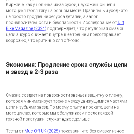
Киржаче, как у новичка из-за сухой, неухоженной цепи
мотоцикл терял тягу на ровном месте. Правильный уход - это
не просто продление ресурса деталей, а залог
производительности и безопасности. Исследование от
Dirt
Bike Magazine (2024)
подтверждает, что регулярная смазка
цепи эндуро снижает внутреннее трение и предотвращает
коррозию, что критично для off-road.
Экономия: Продление срока службы цепи
и звезд в 2-3 раза
Смазка создает на поверхности звеньев защитную пленку,
которая минимизирует трение между движущимися частями
цепи и зубьями звезд. По моему опыту в прокате, цепи на
мотоциклах, которые мы обслуживаем после каждой
грязной покатушки, служат вдвое дольше.
Тесты от
Muc-Off UK (2025)
показали, что без смазки износ