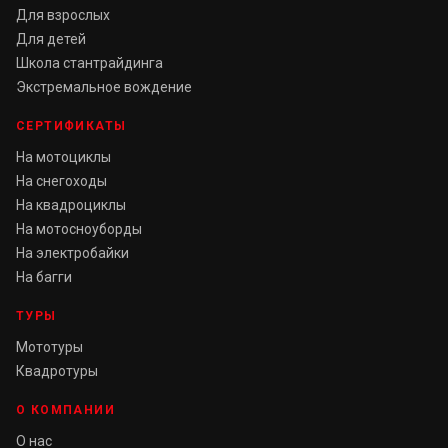
Для взрослых
Для детей
Школа стантрайдинга
Экстремальное вождение
СЕРТИФИКАТЫ
На мотоциклы
На снегоходы
На квадроциклы
На мотосноуборды
На электробайки
На багги
ТУРЫ
Мототуры
Квадротуры
О КОМПАНИИ
О нас