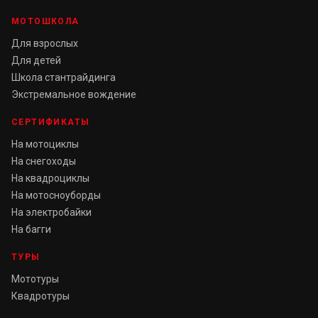
МОТОШКОЛА
Для взрослых
Для детей
Школа стантрайдинга
Экстремальное вождение
СЕРТИФИКАТЫ
На мотоциклы
На снегоходы
На квадроциклы
На мотосноуборды
На электробайки
На багги
ТУРЫ
Мототуры
Квадротуры