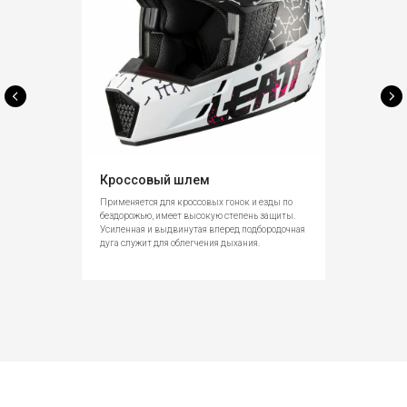
Кроссовый шлем
Применяется для кроссовых гонок и езды по
бездорожью, имеет высокую степень защиты.
Усиленная и выдвинутая вперед подбородочная
дуга служит для облегчения дыхания.