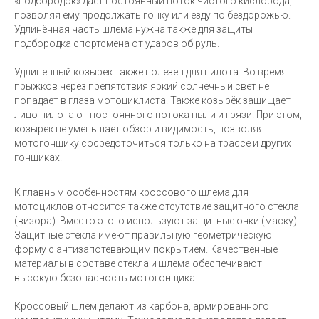
«подбородок» даёт постоянный поток чистого кислорода,
позволяя ему продолжать гонку или езду по бездорожью.
Удлинённая часть шлема нужна также для защиты
подбородка спортсмена от ударов об руль.
Удлинённый козырёк также полезен для пилота. Во время
прыжков через препятствия яркий солнечный свет не
попадает в глаза мотоциклиста. Также козырёк защищает
лицо пилота от постоянного потока пыли и грязи. При этом,
козырёк не уменьшает обзор и видимость, позволяя
мотогонщику сосредоточиться только на трассе и других
гонщиках.
К главным особенностям кроссового шлема для
мотоциклов относится также отсутствие защитного стекла
(визора). Вместо этого используют защитные очки (маску).
Защитные стёкла имеют правильную геометрическую
форму с антизапотевающим покрытием. Качественные
материалы в составе стекла и шлема обеспечивают
высокую безопасность мотогонщика.
Кроссовый шлем делают из карбона, армированного