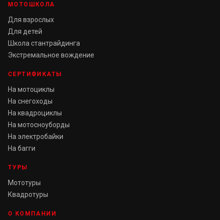
МОТОШКОЛА
Для взрослых
Для детей
Школа стантрайдинга
Экстремальное вождение
СЕРТИФИКАТЫ
На мотоциклы
На снегоходы
На квадроциклы
На мотосноуборды
На электробайки
На багги
ТУРЫ
Мототуры
Квадротуры
О КОМПАНИИ