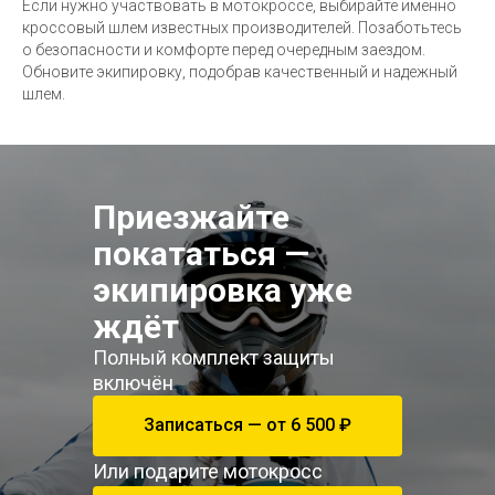
Если нужно участвовать в мотокроссе, выбирайте именно
кроссовый шлем известных производителей. Позаботьтесь
о безопасности и комфорте перед очередным заездом.
Обновите экипировку, подобрав качественный и надежный
шлем.
Приезжайте
покататься —
экипировка уже
ждёт
Полный комплект защиты
включён
Записаться — от 6 500 ₽
Или подарите мотокросс