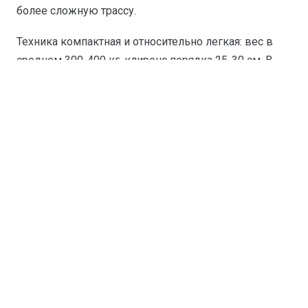
более сложную трассу.
Техника компактная и относительно легкая: вес в
среднем 300-400 кг, клиренс порядка 25-30 см. В
узких проездах между деревьями квадроцикл
маневреннее багги. Развороты, объезды
поваленных деревьев, проезд по узким тропам -
все это проще на компактной машине с полным
приводом.
Если вас привлекает такой формат, посмотрите
прокат квадроциклов
и
туры на квадроциклах
. А вот
для компании с детьми квадроцикл подходит хуже:
на пассажирском месте нет ни ремней, ни боковой
защиты.