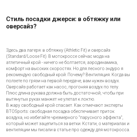
Стиль посадки джерси: в обтяжку или
оверсайз?
Здесь два лагеря: в обтяжку (Athletic Fit) и оверсайз
(Standard/Loose Fit). В мотокроссе сейчас мода на
атлетичный крой - ничего не болтается, аэродинамика,
комфорт на высоких скоростях. Но для лесного эндуро я
рекомендую свободный крой. Почему? Вентиляция. Когда вы
ползете по грязи на первой передаче, вам нужен воздух.
Оверсайз работает как насос, прогоняя воздух по телу.
Плюс длина рукава должна быть достаточной, чтобы при
вытянутых руках манжет не улетал к локтю.
В жару свободный крой спасает. Как отмечают эксперты
BTOSports: свободная посадка обеспечивает приток
воздуха, но избегайте чрезмерного "парусного эффекта",
который может зацепиться за ветки. Кстати, о материалах и
вентиляции мы писали в статье про одежду для мотокросса.