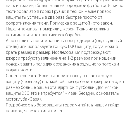
на один размер больше вашей городской футболки. Я лично
тестировал это в горах Грузии: в тесной майке поверх
защиты ты устаешь в два раза быстрее просто от
сопротивления ткани. Примерка с защитой - это закон.
Надели панцирь - померили джерси. Ткань не должна
натягиваться на пластике как барабан.
А вот если вы носите панцирь поверх джерси (олдскульный
стиль) или используете тонкую D3O защиту, тогда можно
брать размер в размер. Исследования подтверждают:
джерси требуют увеличения на 1-2 размера при ношении
поверх защиты тела для сохранения воздушного потока и
подвижности.
Совет эксперта: "Если вы носите полную пластиковую
защиту (черепаху) под майкой, всегда берите джерси на один
размер больше вашей стандартной футболки. Для мягкой
защиты D3O это не требуется." - Иван Беседин, основатель
мотоклуба «Заря».
Подробнее о выборе защиты торса читайте в нашем гайде:
панцирь, черепаха или жилет.