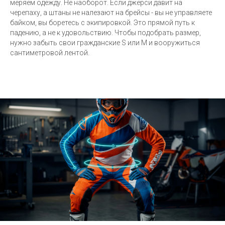
меряем одежду. Не наоборот. Если джерси давит на
черепаху, а штаны не налезают на брейсы - вы не управляете
байком, вы боретесь с экипировкой. Это прямой путь к
падению, а не к удовольствию. Чтобы подобрать размер,
нужно забыть свои гражданские S или M и вооружиться
сантиметровой лентой.