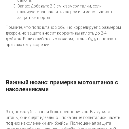
сапога.
Запас: Добавьте 2-3 см к замеру талии, если
планируете заправлять джерси или использовать
защитные шорты.
Помните, что пояс штанов обычно коррелирует с размером
джерси, но защита вносит коррективы вплоть до 2-4
дюймов. Если ошибетесь с поясом, штаны будут сползать
при каждом ускорении.
Важный нюанс: примерка мотоштанов с
наколенниками
Это, пожалуй, главная боль всех новичков. Вы купили
штаны, они сидят идеально... пока вы не попытались надеть
под них наколенники или брейсы. Полноценная защита
колена (особенно шарнирные брейсы) съедает огромный