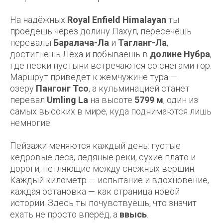
На надёжных
Royal Enfield Himalayan
ты
проедешь через долину Лахул, пересечёшь
перевалы
Баралача-Ла
и
Тагланг-Ла
,
достигнешь Леха и побываешь в
долине Нубра
,
где пески пустыни встречаются со снегами гор.
Маршрут приведёт к жемчужине тура —
озеру
Пангонг Тсо
, а кульминацией станет
перевал
Umling La
на высоте
5799 м
, один из
самых высоких в мире, куда поднимаются лишь
немногие.
Пейзажи меняются каждый день: густые
кедровые леса, ледяные реки, сухие плато и
дороги, петляющие между снежных вершин.
Каждый километр — испытание и вдохновение,
каждая остановка — как страница новой
истории. Здесь ты почувствуешь, что значит
ехать не просто вперёд, а
ввысь
.