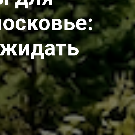
осковье:
 ожидать