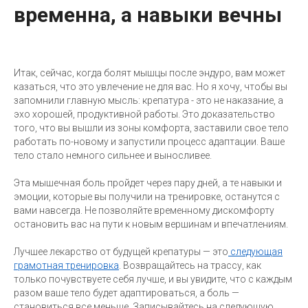
временна, а навыки вечны
Итак, сейчас, когда болят мышцы после эндуро, вам может
казаться, что это увлечение не для вас. Но я хочу, чтобы вы
запомнили главную мысль: крепатура - это не наказание, а
эхо хорошей, продуктивной работы. Это доказательство
того, что вы вышли из зоны комфорта, заставили свое тело
работать по-новому и запустили процесс адаптации. Ваше
тело стало немного сильнее и выносливее.
Эта мышечная боль пройдет через пару дней, а те навыки и
эмоции, которые вы получили на тренировке, останутся с
вами навсегда. Не позволяйте временному дискомфорту
остановить вас на пути к новым вершинам и впечатлениям.
Лучшее лекарство от будущей крепатуры — это
следующая
грамотная тренировка
. Возвращайтесь на трассу, как
только почувствуете себя лучше, и вы увидите, что с каждым
разом ваше тело будет адаптироваться, а боль —
становиться все меньше. Записывайтесь на следующую