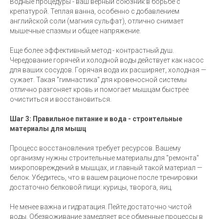
Водные процедуры - ваш верный союзник в борьбе с
крепатурой. Теплая ванна, особенно с добавлением
английской соли (магния сульфат), отлично снимает
мышечные спазмы и общее напряжение.
Еще более эффективный метод - контрастный душ.
Чередование горячей и холодной воды действует как насос
для ваших сосудов. Горячая вода их расширяет, холодная —
сужает. Такая "гимнастика" для кровеносной системы
отлично разгоняет кровь и помогает мышцам быстрее
очиститься и восстановиться.
Шаг 3: Правильное питание и вода - строительные
материалы для мышц
Процесс восстановления требует ресурсов. Вашему
организму нужны строительные материалы для "ремонта"
микроповреждений в мышцах, и главный такой материал —
белок. Убедитесь, что в вашем рационе после тренировки
достаточно белковой пищи: курицы, творога, яиц.
Не менее важна и гидратация. Пейте достаточно чистой
воды. Обезвоживание замедляет все обменные процессы в