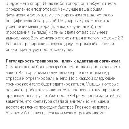
Эндуро - это спорт. И как любой спорт, он требует от тела
определенной подготовки. Чем лучше ваша общая
физическая форма, тем легче организм справляется со
специфической нагрузкой. Регулярные упражнения на
укрепление мышц кора (планка, скручивания), ног
(приседания, выпады) и спины сделают вас сильнее и
выносливее. Вам не нужно становиться атлетом, но даже 2-3
базовые тренировки в неделю дадут огромный эффект и
снизят крепатуру после покатушек.
Регулярность тренировок - ключ к адаптации организма
Самая сильная боль всегда бывает после первого раза. Это
закон. Ваш организм получил совершенно новый вид
стресса и отреагировал на него. Но с каждой следующей
тренировкой тело будет адаптироваться. Мышцы, которые
раньше не работали, включатся в процесс, станут крепче и
привыкнут к нагрузке. Уже после 3-4 регулярных занятий вы
заметите, что крепатура стала значительно меньше, а
восстановление проходит быстрее. Главное не делать
слишком больших перерывов между тренировками.