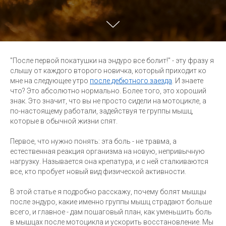
"После первой покатушки на эндуро все болит!" - эту фразу я
слышу от каждого второго новичка, который приходит ко
мне на следующее утро
после дебютного заезда
. И знаете
что? Это абсолютно нормально. Более того, это хороший
знак. Это значит, что вы не просто сидели на мотоцикле, а
по-настоящему работали, задействуя те группы мышц,
которые в обычной жизни спят.
Первое, что нужно понять: эта боль - не травма, а
естественная реакция организма на новую, непривычную
нагрузку. Называется она крепатура, и с ней сталкиваются
все, кто пробует новый вид физической активности.
В этой статье я подробно расскажу, почему болят мышцы
после эндуро, какие именно группы мышц страдают больше
всего, и главное - дам пошаговый план, как уменьшить боль
в мышцах после мотоцикла и ускорить восстановление. Мы