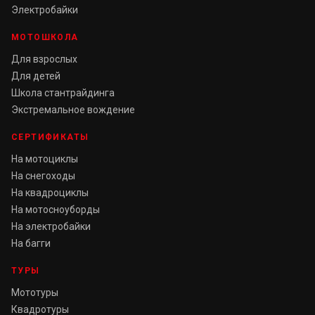
Электробайки
МОТОШКОЛА
Для взрослых
Для детей
Школа стантрайдинга
Экстремальное вождение
СЕРТИФИКАТЫ
На мотоциклы
На снегоходы
На квадроциклы
На мотосноуборды
На электробайки
На багги
ТУРЫ
Мототуры
Квадротуры